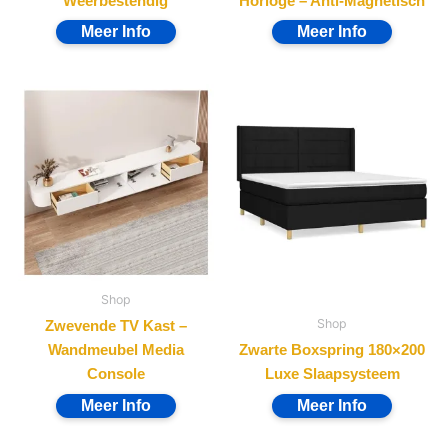
Weerbestendig
Horloge – Anti-Magnetisch
Shop
Shop
Zwevende TV Kast –
Wandmeubel Media
Zwarte Boxspring 180×200
Console
Luxe Slaapsysteem